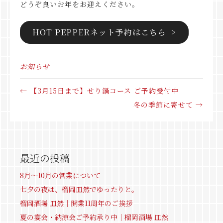
どうぞ良いお年をお迎えください。
HOT PEPPERネット予約はこちら >
お知らせ
← 【3月15日まで】せり鍋コース ご予約受付中
冬の季節に寄せて →
最近の投稿
8月～10月の営業について
七夕の夜は、榴岡皿然でゆったりと。
榴岡酒場 皿然｜開業11周年のご挨拶
夏の宴会・納涼会ご予約承り中｜榴岡酒場 皿然