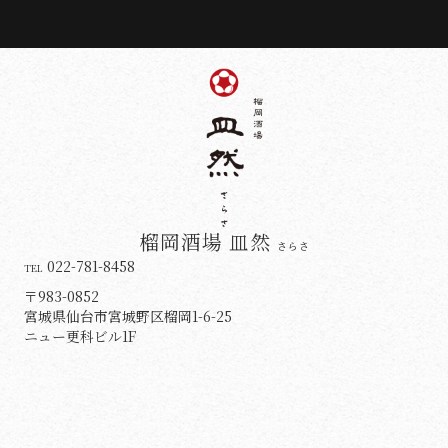
榴岡酒場 皿然
さらさ
022-781-8458
TEL
〒983-0852
宮城県仙台市宮城野区榴岡1-6-25
ニュー更科ビル1F